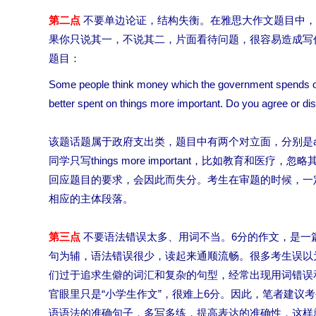
第二点
不要单边论证，结构失衡。在雅思大作文题目中，
果你只说其一，不说其二，片面看待问题，很容易造成写
题目：
Some people think money which the government spends on
better spent on things more important. Do you agree or di
该题话题属于政府支出类，题目中有两个对立面，分别是art和thi
同学只写things more important，比如教育和医
回应题目的要求，会因此而失分。考生在审题的时候，一
相应的主体段落。
第三点
不要语法错误太多、用词不当。6分的作文，是一
句为辅，语法错误很少，读起来通顺流畅。很多考生误以
们过于追求生僻的词汇和复杂的句型，经常出现用词错误
官眼里只是“小学生作文”，很难上6分。因此，笔者建议
语语法的准确句子，多写多练，提高表达的准确性，这样